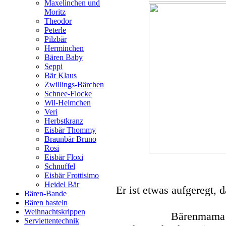
Maxelinchen und
Moritz
Theodor
Peterle
Pilzbär
Herminchen
Bären Baby
Seppi
Bär Klaus
Zwillings-Bärchen
Schnee-Flocke
Wil-Helmchen
Veri
Herbstkranz
Eisbär Thommy
Braunbär Bruno
Rosi
Eisbär Floxi
Schnuffel
Eisbär Frottisimo
Heidel Bär
Er ist etwas aufgeregt, d
Bären-Bande
Bären basteln
Weihnachtskrippen
Bärenmama m
Serviettentechnik