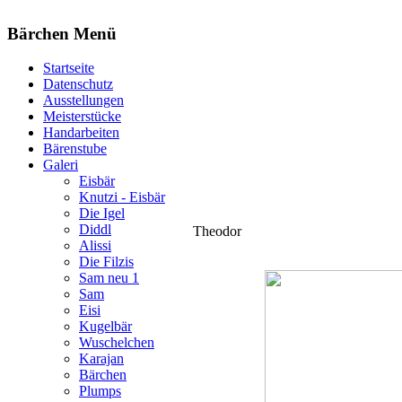
Bärchen Menü
Startseite
Datenschutz
Ausstellungen
Meisterstücke
Handarbeiten
Bärenstube
Galeri
Eisbär
Knutzi - Eisbär
Die Igel
Diddl
Theodor
Alissi
Die Filzis
Sam neu 1
Sam
Eisi
Kugelbär
Wuschelchen
Karajan
Bärchen
Plumps