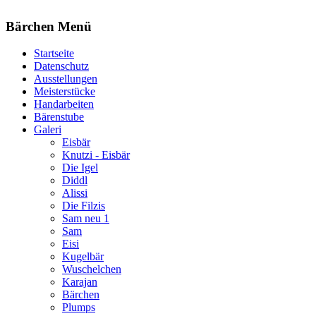
Bärchen Menü
Startseite
Datenschutz
Ausstellungen
Meisterstücke
Handarbeiten
Bärenstube
Galeri
Eisbär
Knutzi - Eisbär
Die Igel
Diddl
Alissi
Die Filzis
Sam neu 1
Sam
Eisi
Kugelbär
Wuschelchen
Karajan
Bärchen
Plumps