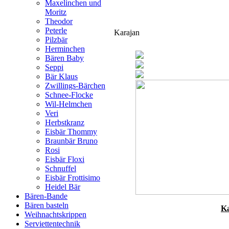
Maxelinchen und
Moritz
Theodor
Peterle
Karajan
Pilzbär
Herminchen
Bären Baby
Seppi
Bär Klaus
Zwillings-Bärchen
Schnee-Flocke
Wil-Helmchen
Veri
Herbstkranz
Eisbär Thommy
Braunbär Bruno
Rosi
Eisbär Floxi
Schnuffel
Eisbär Frottisimo
Heidel Bär
Bären-Bande
Bären basteln
K
Weihnachtskrippen
Serviettentechnik