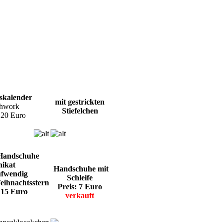
skale
nder
mit gestrickten
chwork
Stiefelchen
: 20 Euro
Handschuhe
ikat
Handschuhe mit
ufwendig
Schleife
eihnachtsstern
Preis: 7 Euro
 15 Euro
verkauft