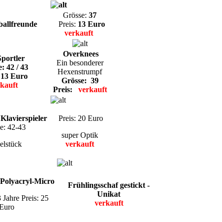
Grösse:
37
allfreunde
Preis:
13 Euro
verkauft
Overknees
portler
Ein besonderer
: 42 / 43
Hexenstrumpf
 13 Euro
Grösse: 39
kauft
Preis:
verkauft
Klavierspieler
Preis: 20 Euro
e: 42-43
super Optik
elstück
verkauft
 Polyacryl-Micro
Frühlingsschaf gestickt -
Unikat
 Jahre Preis: 25
verkauft
Euro