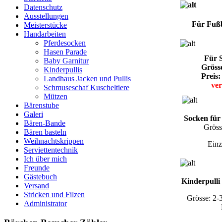
Datenschutz
Ausstellungen
Für Fußb
Meisterstücke
Handarbeiten
Pferdesocken
Hasen Parade
Für S
Baby Garnitur
Grösse
Kinderpullis
Preis:
Landhaus Jacken und Pullis
ver
Schmuseschaf Kuscheltiere
Mützen
Bärenstube
Galeri
Socken für 
Bären-Bande
Gröss
Bären basteln
Weihnachtskrippen
Einz
Serviettentechnik
Ich über mich
Freunde
Gästebuch
Kinderpulli
Versand
Stricken und Filzen
Grösse: 2-3
Administrator