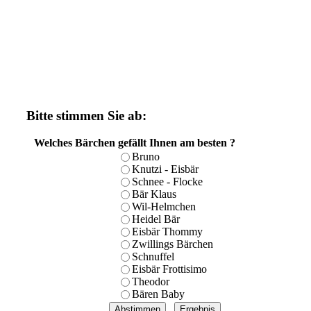
Bitte stimmen Sie ab:
Welches Bärchen gefällt Ihnen am besten ?
Bruno
Knutzi - Eisbär
Schnee - Flocke
Bär Klaus
Wil-Helmchen
Heidel Bär
Eisbär Thommy
Zwillings Bärchen
Schnuffel
Eisbär Frottisimo
Theodor
Bären Baby