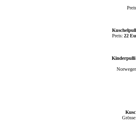
Prei
Kuschelpul
Preis:
22 Eu
Kinderpull
Norweger
Kusch
Grösse: