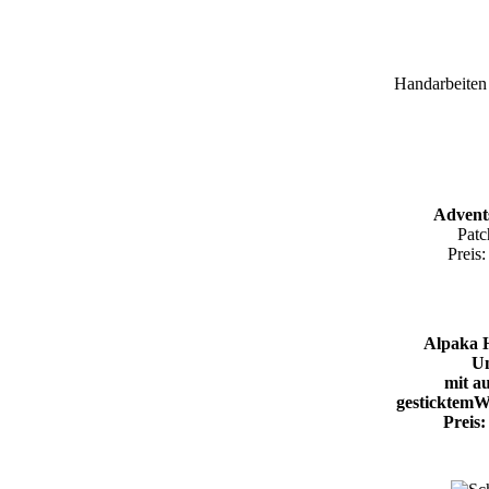
Handarbeiten
Advent
Pat
Preis
Alpaka 
Un
mit a
gesticktemW
Preis: