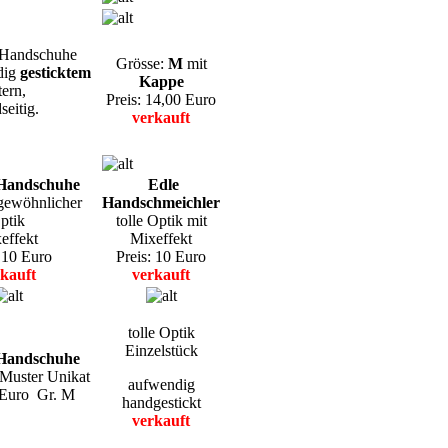
Handschuhe
Grösse:
M
mit
dig
gesticktem
Kappe
tern,
Preis: 14,00 Euro
seitig.
verkauft
Handschuhe
Edle
rgewöhnlicher
Handschmeichler
ptik
tolle Optik mit
effekt
Mixeffekt
: 10 Euro
Preis: 10 Euro
kauft
verkauft
tolle Optik
Einzelstück
Handschuhe
 Muster Unikat
aufwendig
5 Euro Gr. M
handgestickt
verkauft