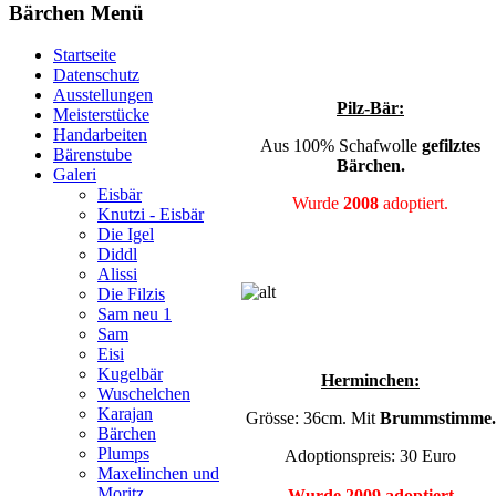
Bärchen Menü
Startseite
Datenschutz
Ausstellungen
Pilz-Bär:
Meisterstücke
Handarbeiten
Aus 100% Schafwolle
gefilztes
Bärenstube
Bärchen.
Galeri
Eisbär
Wurde
2008
adoptiert.
Knutzi - Eisbär
Die Igel
Diddl
Alissi
Die Filzis
Sam neu 1
Sam
Eisi
Kugelbär
Herminchen:
Wuschelchen
Karajan
Grösse: 36cm. Mit
Brummstimme.
Bärchen
Plumps
Adoptionspreis: 30 Euro
Maxelinchen und
Moritz
Wurde 2009 adoptiert