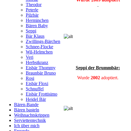
Theodor
.
Peterle
Pilzbär
Herminchen
Bären Baby
Seppi
Bär Klaus
Zwillings-Bärchen
Schnee-Flocke
Wil-Helmchen
Veri
Herbstkranz
Seppi der Brummbär:
Eisbär Thommy
Braunbär Bruno
Wurde
2002
adoptiert.
Rosi
Eisbär Floxi
Schnuffel
Eisbär Frottisimo
Heidel Bär
Bären-Bande
Bären basteln
Weihnachtskrippen
Serviettentechnik
Ich über mich
Freunde