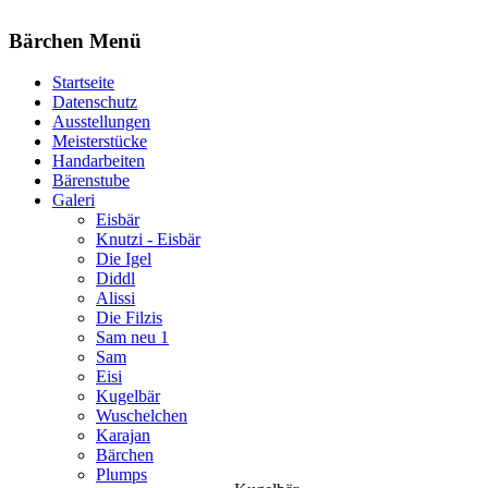
Bärchen Menü
Startseite
Datenschutz
Ausstellungen
Meisterstücke
Handarbeiten
Bärenstube
Galeri
Eisbär
Knutzi - Eisbär
Die Igel
Diddl
Alissi
Die Filzis
Sam neu 1
Sam
Eisi
Kugelbär
Wuschelchen
Karajan
Bärchen
Plumps