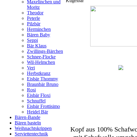
Kugelbär
Maxelinchen und
Moritz
Theodor
Peterle
Pilzbär
Herminchen
Bären Baby
Seppi
Bär Klaus
Zwillings-Bärchen
Schnee-Flocke
Wil-Helmchen
Veri
Herbstkranz
Eisbär Thommy
Braunbär Bruno
Rosi
Eisbär Floxi
Schnuffel
Eisbär Frottisimo
Heidel Bär
Bären-Bande
Bären basteln
Kopf aus 100% Schafwoll
Weihnachtskrippen
Serviettentechnik