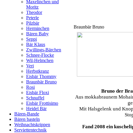
Maxelinchen und
Moritz
Theodor
Peterle
Pilzbär
Braunbär Bruno
Herminchen
Bären Baby
Seppi
Bär Klaus
Zwillings-Bärchen
Schnee-Flocke
Wil-Helmchen
Veri
Herbstkranz
Eisbär Thommy
Braunbär Bruno
Rosi
Bruno der Bra
Eisbär Floxi
Aus mokkabraunem Mohair 
Schnuffel
ge
Eisbär Frottisimo
Mit Halsgelenk und Knop
Heidel Bär
Bären-Bande
Sto
Bären basteln
Weihnachtskrippen
Fand 2008 ein kuschel
Serviettentechnik