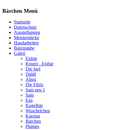
Bärchen Menü
Startseite
Datenschutz
Ausstellungen
Meisterstücke
Handarbeiten
Bärenstube
Galeri
Eisbär
Knutzi - Eisbär
Die Igel
Diddl
Alissi
Die Filzis
Sam neu 1
Sam
Eisi
Kugelbär
Wuschelchen
Karajan
Bärchen
Plumps