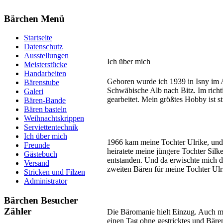
Bärchen Menü
Startseite
Datenschutz
Ausstellungen
Ich über mich
Meisterstücke
Handarbeiten
Geboren wurde ich 1939 in Isny im Al
Bärenstube
Schwäbische Alb nach Bitz. Im rich
Galeri
gearbeitet. Mein größtes Hobby ist st
Bären-Bande
Bären basteln
Weihnachtskrippen
Serviettentechnik
Ich über mich
1966 kam meine Tochter Ulrike, und
Freunde
heiratete meine jüngere Tochter Silk
Gästebuch
entstanden. Und da erwischte mich d
Versand
zweiten Bären für meine Tochter Ulr
Stricken und Filzen
Administrator
Bärchen Besucher
Zähler
Die Bäromanie hielt Einzug. Auch mei
einen Tag ohne gestricktes und Bäre