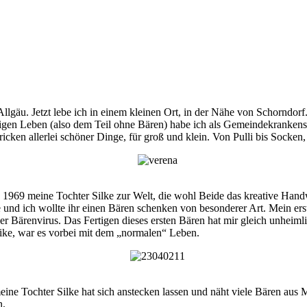
lgäu. Jetzt lebe ich in einem kleinen Ort, in der Nähe von Schorndorf.
tigen Leben (also dem Teil ohne Bären) habe ich als Gemeindekranken
ricken allerlei schöner Dinge, für groß und klein. Von Pulli bis Socken,
 1969 meine Tochter Silke zur Welt, die wohl Beide das kreative Han
e und ich wollte ihr einen Bären schenken von besonderer Art. Mein erst
er Bärenvirus. Das Fertigen dieses ersten Bären hat mir gleich unheim
ike, war es vorbei mit dem „normalen“ Leben.
ne Tochter Silke hat sich anstecken lassen und näht viele Bären aus M
n.