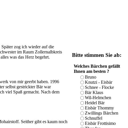
 Später zog ich wieder auf die
schwester im Raum Zollernalbkreis
Bitte stimmen Sie ab:
 alles was das Herz begehrt.
Welches Bärchen gefällt
Ihnen am besten ?
Bruno
dwerk von mir geerbt haben. 1996
Knutzi - Eisbär
er selbst gestrickter Bär war
Schnee - Flocke
lich viel Spaß gemacht. Nach dem
Bär Klaus
Wil-Helmchen
Heidel Bär
Eisbär Thommy
Zwillings Bärchen
Schnuffel
ohairstoff. Seither gibt es kaum noch
Eisbär Frottisimo