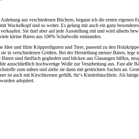
 Anleitung aus veschiedenen Büchern, begann ich die ersten eigenen E
 mit Wackelkopf und so weiter. Es gelang mir auch ein ganz besondere
t verkaufen. Sie darf aber auf jede Ausstellung mit und wird allseits b
d viele kleine Bären aus 100% Schafwolle entstanden.
ne Idee und filzte Krippenfiguren und Tiere, passend zu den Holzkripp
t sie in verschiedenen Größen. Bei der Herstellung meiner Bären, lege 
e Bären sind fünffach gegliedert und blicken aus Glasaugen hilflos, ne
 ausschließlich hochwertige Wolle zur Verarbeitung aus. Fast alle Bäre
chstoffe zum nähen und ziehe sie dann mit gestrickten Sachen an. Gest
er ist auch mit Kirschkernen gefüllt, für‘s Kinderbäuchlein. Als bärig
wurden adoptiert.