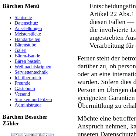
Entscheidungsfin
Bärchen Menü
Artikel 22 Abs.
Startseite
diesen Fällen — 
Datenschutz
die involvierte 
Ausstellungen
Meisterstücke
angestrebten Aus
Handarbeiten
Verarbeitung für 
Bärenstube
Galeri
Bären-Bande
Ferner steht der betr
Bären basteln
darüber zu, ob perso
Weihnachtskrippen
Serviettentechnik
oder an eine internat
Ich über mich
wurden. Sofern dies de
Freunde
Person im Übrigen da
Gästebuch
Versand
geeigneten Garantie
Stricken und Filzen
Übermittlung zu erhal
Administrator
Bärchen Besucher
Möchte eine betroffe
Zähler
Anspruch nehmen, kan
unseren Datenschutzb