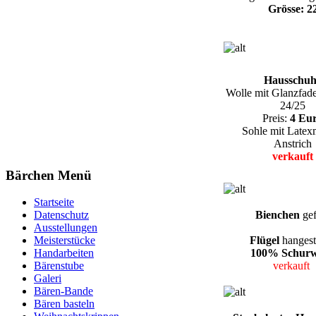
Grösse: 2
Hausschuh
Wolle mit Glanzfad
24/25
Preis:
4 Eu
Sohle mit Latexm
Anstrich
verkauft
Bärchen Menü
Startseite
Bienchen
gef
Datenschutz
Ausstellungen
Flügel
hangest
Meisterstücke
100% Schurw
Handarbeiten
verkauft
Bärenstube
Galeri
Bären-Bande
Bären basteln