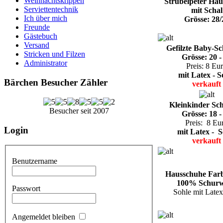
Weihnachtskrippen
Strubelpeter Ha
Serviettentechnik
mit Schal
Ich über mich
Grösse: 28/
Freunde
Gästebuch
Versand
Gefilzte Baby-S
Stricken und Filzen
Grösse: 20 -
Administrator
Preis: 8 Eu
mit Latex - S
Bärchen Besucher Zähler
verkauft
Kleinkinder Sc
Besucher seit 2007
Grösse: 18 -
Preis: 8 Eu
Login
mit Latex - S
verkauft
Benutzername
Hausschuhe Farb
100% Schurw
Passwort
Sohle mit Late
Angemeldet bleiben