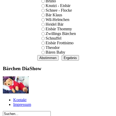
Bruno
Knutzi - Eisbär
Schnee - Flocke
Bär Klaus
Wil-Helmchen
Heidel Bär
Eisbär Thommy
Zwillings Bärchen
Schnuffel
Eisbär Frottisimo
Theodor
Bären Baby
Bärchen DiaShow
Kontakt
Impressum