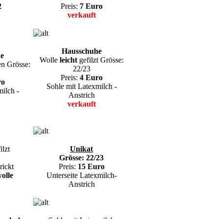
2
Preis:
7 Euro
verkauft
Hausschuhe
e
Wolle
leicht
gefilzt Grösse:
en Grösse:
22/23
Preis:
4 Euro
ro
Sohle mit Latexmilch -
ilch -
Anstrich
verkauft
ilzt
Unikat
Grösse: 22/23
rickt
Preis:
15 Euro
olle
Unterseite Latexmilch-
Anstrich