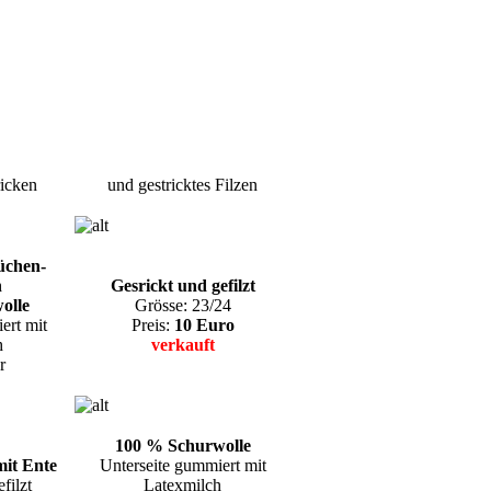
icken
und gestricktes Filzen
üchen-
n
Gesrickt und gefilzt
olle
Grösse: 23/24
ert mit
Preis:
10 Euro
h
verkauft
r
100 % Schurwolle
it Ente
Unterseite gummiert mit
filzt
Latexmilch