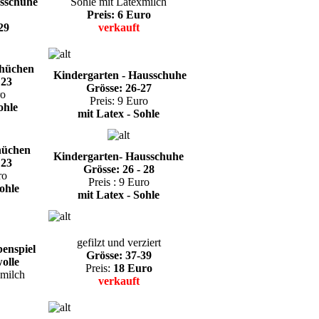
usschuhe
Sohle mit Latexmilch
Preis: 6 Euro
29
verkauft
chüchen
Kindergarten - Hausschuhe
 23
Grösse: 26-27
ro
Preis: 9 Euro
ohle
mit Latex - Sohle
hüchen
Kindergarten- Hausschuhe
 23
Grösse: 26 - 28
ro
Preis : 9 Euro
ohle
mit Latex - Sohle
gefilzt und verziert
enspiel
Grösse: 37-39
olle
Preis:
18 Euro
xmilch
verkauft