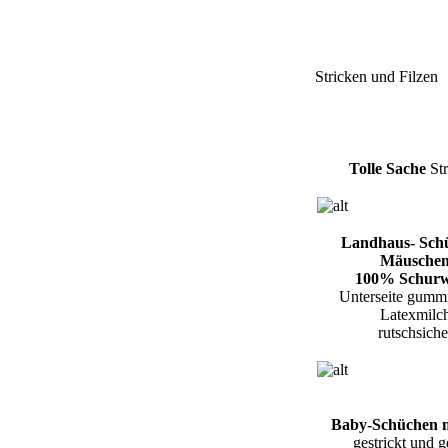
Stricken und Filzen
Tolle Sache
Str
Landhaus- Sch
Mäusche
100% Schurw
Unterseite gummi
Latexmilc
rutschsiche
Baby-Schüchen m
gestrickt und ge