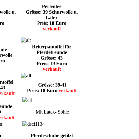
Perlenfee
wolle u.
Grösse: 39 Schurwolle u.
Latex
ro
Preis:
18 Euro
verkauft
Reiterpantoffel für
nde
Pferdefreunde
rwolle
Grösse: 43
uro
Preis: 19 Euro
verkauft
toffel
Grösse: 39-
41
 43
Preis: 18 Euro
verkauft
erkauft
reunde
0
Mit Latex- Sohle
erkauft
n
Pferdeschuhe gefilzt