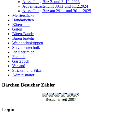
Ausstellung Bitz 2. und 3. 12. 2023
Adventsausstellung 30.11.und 1.12.2024
Ausstellung Bitz am 29.11.und 30.11.2025
Meisterstücke
Handarbeiten
Bärenstube
Galeri
Bären-Bande
Bären basteln
Weihnachtskrippen
Serviettentechnik
Ich über mich
Freunde
Gästebuch
Versand
Stricken und Filzen
Administrator
Bärchen Besucher Zähler
Besucher seit 2007
Login