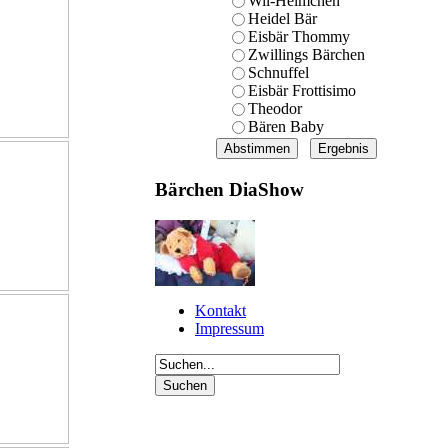
Wil-Helmchen
Heidel Bär
Eisbär Thommy
Zwillings Bärchen
Schnuffel
Eisbär Frottisimo
Theodor
Bären Baby
Bärchen DiaShow
Kontakt
Impressum